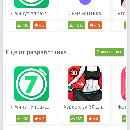
7 Минут Упражнение
СБЕР ЕАПТЕКА
106
4.6
1 636
4.4
Ещё от разработчика
Показать все
7 Минут Упражнение
Худеем за 30 дней
106
4.6
287
4.8
1