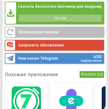
функционалом;
Встроенный счетчик шагов экономит заряд
Скачать бесплатно Шагомер для Андроид
батареи;
Считает шаги даже с заблокированным экраном
11,6 Mb
телефона;
Возможность прерывать подсчет шагов,
Предыдущие версии
сбрасывать уже подсчитанные шаги;
Режим тренировки;
Запросить обновление
Отслеживание активности с помощью графиков;
Лаконичный дизайн с разноцветными темами.
450
Наш канал
Telegram
подписчиков
Похожие приложения
Показать все