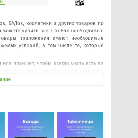
3+
в, БАДов, косметики и других товаров по
можете купить все, что Вам необходимо с
 товары приложения имеют необходимые
буемых условий, в том числе те, которые
 или планшет, чтобы всегда знать есть ли
 предложениях выходного дня. Заказать
ьзовать чат с работником аптеки, чтобы в
ание
Найти товар можно надиктовав название
арке или по активному веществу. Каждый
 статусу Вашего заказа приходят в виде
ложении.
id: