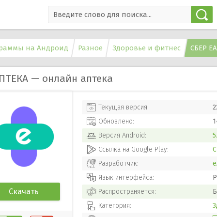
раммы на Андроид
Разное
Здоровье и фитнес
СБЕР Е
ПТЕКА — онлайн аптека
Текущая версия:
2
Обновлено:
1
Версия
Android
:
5
Ссылка на Google Play:
С
Разработчик:
е
Язык интерфейса:
Р
Скачать
Распространяется:
Б
Категория:
З