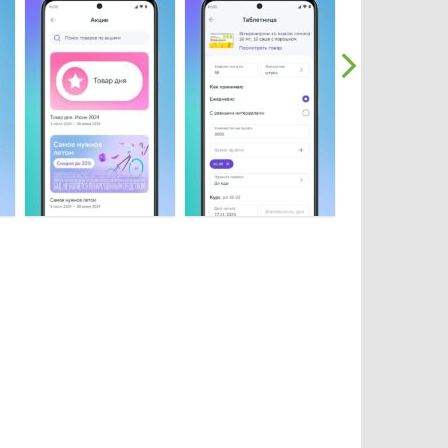
косметики;
хранения;
дня;
го товара;