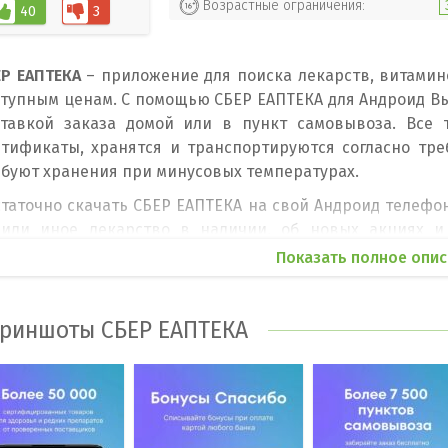
Возрастные ограничения:
40
3
ЕР ЕАПТЕКА
– приложение для поиска лекарств, витамино
тупным ценам. С помощью СБЕР ЕАПТЕКА для Андроид Вы 
ставкой заказа домой или в пункт самовывоза. Все
ртификаты, хранятся и транспортируются согласно тре
ебуют хранения при минусовых температурах.
таточно скачать СБЕР ЕАПТЕКА на свой Андроид телефон
 или иное лекарство в наличии, об новых акциях и
арства через приложения очень легко. Вы можете испол
Показать полное опис
бое время дня и ночи заказать необходимый товар. 
лосом, напечатав его, по штрих коду, по торговой м
епарат имеет подробную инструкцию. Все изменения по
риншоты СБЕР ЕАПТЕКА
едомлений. Оплатить покупку можно картой прямо в при
новные особенности СБЕР ЕАПТЕКА для Andro