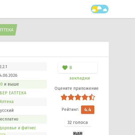
АПТЕКА
2.2.1
В
4.06.2026
закладки
.0
и выше
БЕР ЕАПТЕКА
Аптека
4.4
усский
есплатно
32
голоса
доровье и фитнес