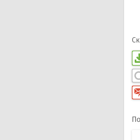
Ск
По