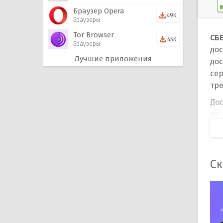
Браузер Opera
49K
Браузеры
Tor Browser
СБ
45K
Браузеры
дос
Лучшие приложения
до
се
тр
Дос
то
лек
лю
го
пр
Ск
ув
Ос