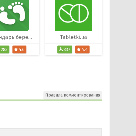
Календарь беременности
Tabletki.ua
283
4.6
837
4.4
Правила комментирования