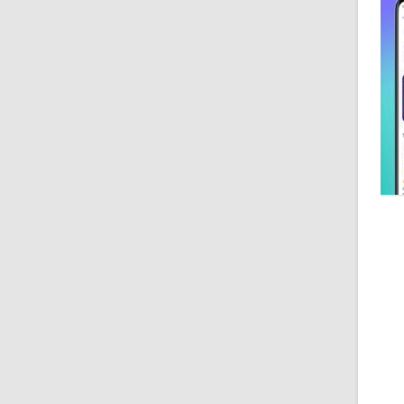
Ш
Д
К
У
Г
П
В