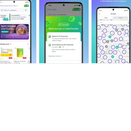
ирокий выбор лекарственных препаратов, зоотоваров, 
оставка домой или в пункт самовывоза;
аждый товар имеет сертификат и надлежащие условия 
ведомления о новых акциях и предложениях выходного 
олосовой поиск, поиск по штрих коду;
олное описание и инструкция по применению для каждо
ыгодные цены, оплата картой.