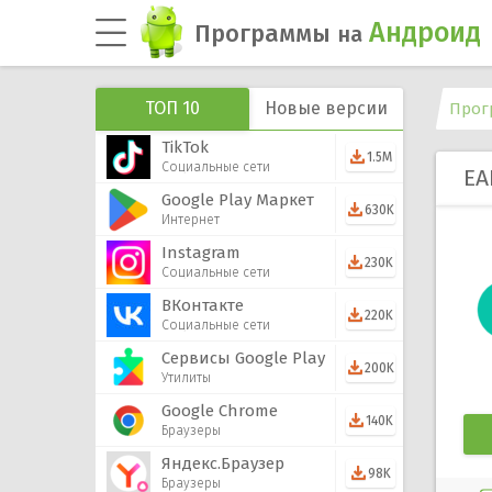
Андроид
Программы
на
ТОП 10
Новые версии
Прог
TikTok
1.5M
Социальные сети
ЕА
Google Play Маркет
630K
Интернет
Instagram
230K
Социальные сети
ВКонтакте
220K
Социальные сети
Сервисы Google Play
200K
Утилиты
Google Chrome
140K
Браузеры
Яндекс.Браузер
98K
Браузеры