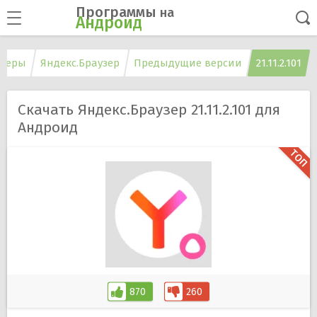
Программы
на
Андроид
узеры
Яндекс.Браузер
Предыдущие версии
21.11.2.101
Скачать Яндекс.Браузер 21.11.2.101 для
Андроид
870
260