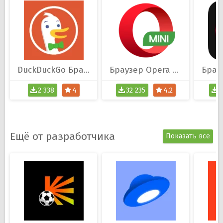
DuckDuckGo Браузер
Браузер Opera Mini
2 338
4
32 235
4.2
2
Ещё от разработчика
Показать все