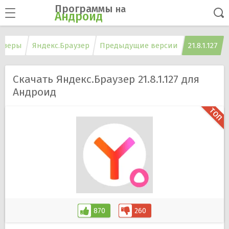
Программы
на
Андроид
узеры
Яндекс.Браузер
Предыдущие версии
21.8.1.127
Скачать Яндекс.Браузер 21.8.1.127 для
Андроид
870
260