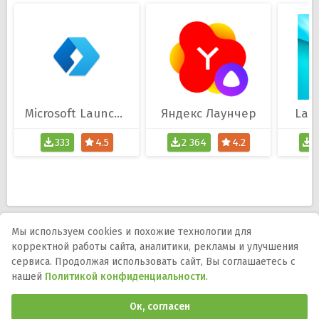
Microsoft Launcher
Яндекс Лаунчер
Laun
333
4.5
2 364
4.2
4
Мы используем cookies и похожие технологии для
корректной работы сайта, аналитики, рекламы и улучшения
Мы в соцсетях:
сервиса. Продолжая использовать сайт, Вы соглашаетесь с
нашей
Политикой конфиденциальности
.
DMCA
Правообладателям
Политика
конфиденциальности
Обратная связь
Ок, согласен
Программы и игры для телефона, планшета и ТВ на Андроид.