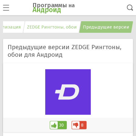
Программы
на
Андроид
ализация
ZEDGE Рингтоны, обои
Предыдущие версии
Предыдущие версии ZEDGE Рингтоны,
обои для Андроид
30
8