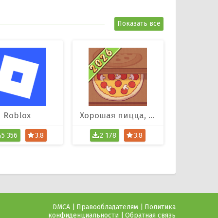
Показать все
Roblox
Хорошая пицца, Отличная пицца
45 356
3.8
2 178
3.8
DMCA
Правообладателям
Политика
конфиденциальности
Обратная связь