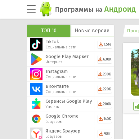
Андроид
Программы
на
ТОП 10
Новые версии
Прог
TikTok
1.5M
Социальные сети
Google Play Маркет
630K
Интернет
Instagram
230K
Социальные сети
ВКонтакте
220K
Социальные сети
Сервисы Google Play
200K
Утилиты
Google Chrome
140K
Браузеры
Яндекс.Браузер
98K
Браузеры