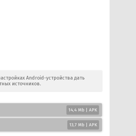
астройках Android-устройства дать
тных источников.
14,4 Mb | APK
13,7 Mb | APK