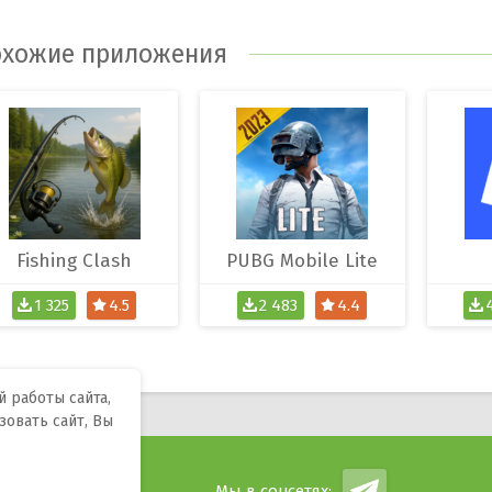
хожие приложения
Fishing Clash
PUBG Mobile Lite
1 325
4.5
2 483
4.4
 работы сайта,
зовать сайт, Вы
ндроид.
Мы в соцсетях: