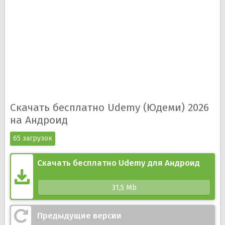
информацией;
Курсы переведены более чем на 65 языков;
Возможность загрузить курс для обучения без
доступа к Интернету;
Поддержка Chromecast;
Возможность самостоятельно выстроить курс
обучения;
Push-уведомления которые напоминают не
пропускать уроки.
Скачать бесплатно Udemy (Юдеми) 2026
на Андроид
65 загрузок
Скачать бесплатно Udemy для Андроид
31,5 Mb
Предыдущие версии