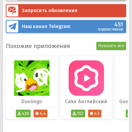
Запросить обновление
451
Наш канал
Telegram
подписчиков
Похожие приложения
Показать все
Duolingo
Cake Aнглийский
438
4.4
102
4.5