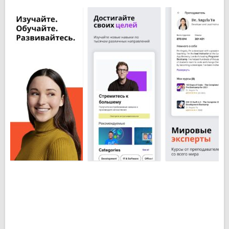
усвоению материала помогут тесты,
разработанные в рамках курса. Курсы постоянно
обновляются и дополняются преподавателями
актуальными материалами. Достаточно скачать
Юдеми на свой Андроид телефон или планшет,
чтобы сделать долгосрочный вклад в собственный
успех. Миллионы студентов учатся по курсам
Udemy, расширяя свои знания по различным
дисциплинам, приобретая практические и
профессиональные навыки. После сдачи экзаменов
на платном курсе Вы получите сертификат об
окончании, который можно добавить к своему
резюме.
Основные особенности Udemy для
Android:
Онлайн-курсы на разные темы с актуальной