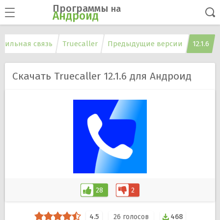
Программы
на
Андроид
бильная связь
Truecaller
Предыдущие версии
12.1.6
Скачать Truecaller 12.1.6 для Андроид
28
2
4.5
26
голосов
468