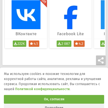
ВКонтакте
Facebook Lite
Ka
222K
4.1
2 087
4.2
4
Мы используем cookies и похожие технологии для
корректной работы сайта, аналитики, рекламы и улучшения
Мы в соцсетях:
сервиса. Продолжая использовать сайт, Вы соглашаетесь с
нашей
Политикой конфиденциальности
.
DMCA
Правообладателям
Политика
конфиденциальности
Обратная связь
Ок, согласен
Программы и игры для телефона, планшета и ТВ на Андроид.
APK-файлы, описания, версии, обновления и загрузка.
Подробнее