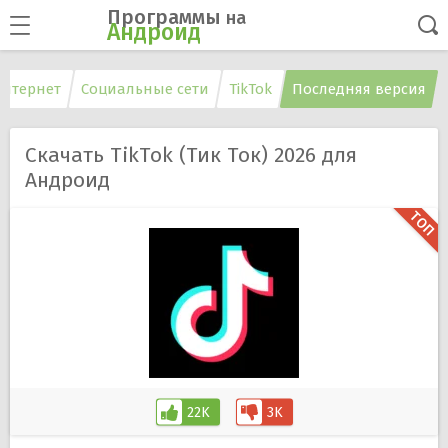
Программы
на
Андроид
нтернет
Социальные сети
TikTok
Последняя версия
Скачать TikTok (Тик Ток) 2026 для
Андроид
22K
3K