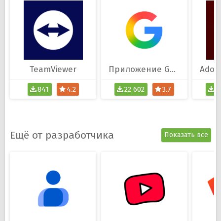
TeamViewer
Приложение Google
841
4.2
22 602
3.7
1
Ещё от разработчика
Показать все