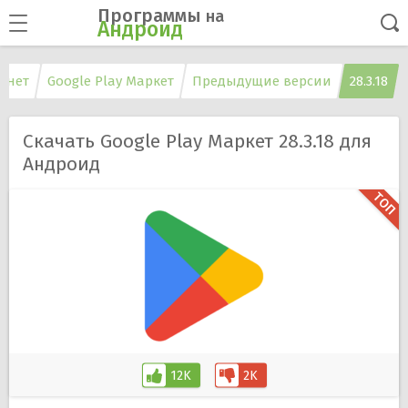
Программы
на
Андроид
рнет
Google Play Маркет
Предыдущие версии
28.3.18
Скачать Google Play Маркет 28.3.18 для
Андроид
12K
2K