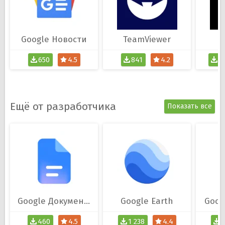
Google Новости
TeamViewer
К
650
4.5
841
4.2
1
Ещё от разработчика
Показать все
Google Документы
Google Earth
Goog
460
4.5
1 238
4.4
2