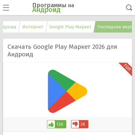
Программы
на
Андроид
ндроид
Интернет
Google Play Маркет
Последняя верс
Скачать Google Play Маркет 2026 для
Андроид
12K
2K