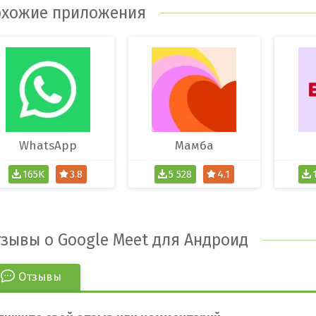
хожие приложения
WhatsApp
Мамба
165K
3.8
5 528
4.1
зывы о Google Meet для Андроид
Отзывы