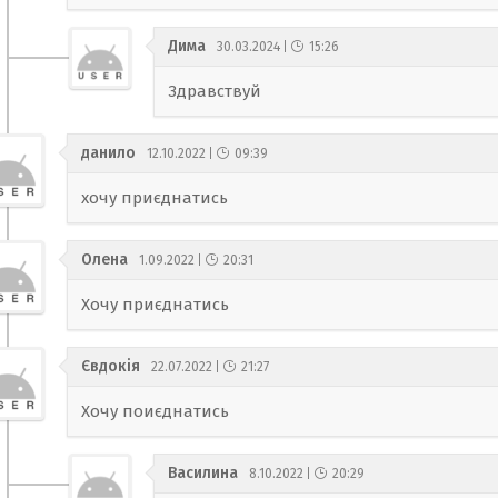
Дима
30.03.2024
15:26
Здравствуй
данило
12.10.2022
09:39
хочу приєднатись
Олена
1.09.2022
20:31
Хочу приєднатись
Євдокія
22.07.2022
21:27
Хочу поиєднатись
Василина
8.10.2022
20:29