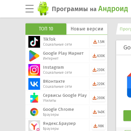
Андроид
Программы
на
ТОП 10
Новые версии
Прог
TikTok
1.5M
Социальные сети
Go
Google Play Маркет
630K
Интернет
Instagram
230K
Социальные сети
ВКонтакте
220K
Социальные сети
Сервисы Google Play
200K
Утилиты
Google Chrome
140K
Браузеры
Яндекс.Браузер
98K
Браузеры