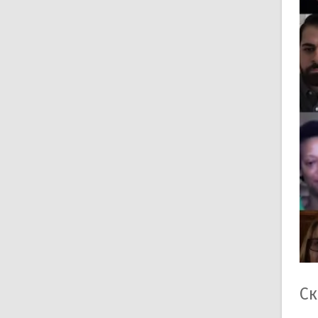
Go
ин
пла
Ос
Б
М
Б
В
С
Ск