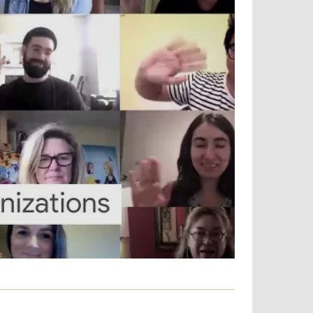
олько сотрудников в ней работает, свои
oogle Meet для бизнес-встреч является
периода.
:
дачи данных;
платное.