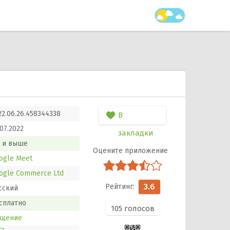
22.06.26.458344338
В
.07.2022
закладки
и выше
ogle Meet
ogle Commerce Ltd
3.6
сский
сплатно
105
голосов
щение