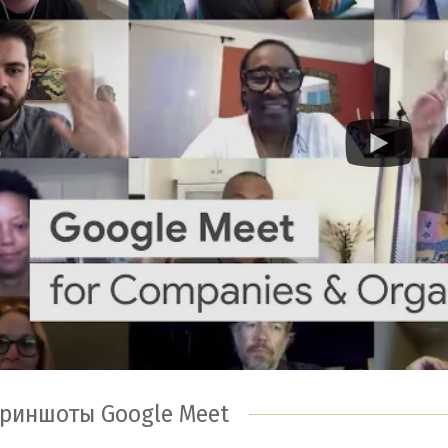
ogle Meet. Необходимо указать название компании, ск
ициалы, e-mail, регион проживания. Использование G
тным, но для начала Вы получаете две недели пробного 
новные особенности Google Meet для Android
езлимитное общение в видеоконференциях;
аксимальное количество участников – 250 человек;
езопасность общения гарантируется шифрованием пере
озможность общаться в телефонном режиме;
качивание и использование приложения абсолютно бес
риншоты Google Meet