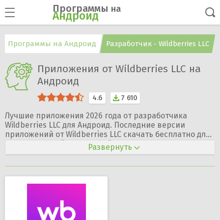
Программы
на
Андроид
Программы на Андроид
Разработчик - Wildberries LLC
Приложения от Wildberries LLC на
Андроид
4.6
7 610
Лучшие приложения 2026 года от разработчика
Wildberries LLC для Андроид. Последние версии
приложений от Wildberries LLC скачать бесплатно для
Андроид устройств APK файлы на русском языке.
Официальный сайт разработчика —
https://wb.ru
Развернуть