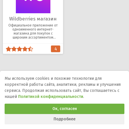
Wildberries магазин
Официальное приложение от
одноименного интернет-
магазина для покупок с
широким ассортиментом
товаров, акциями и скидками.
4
Мы используем cookies и похожие технологии для
корректной работы сайта, аналитики, рекламы и улучшения
Мы в соцсетях:
сервиса. Продолжая использовать сайт, Вы соглашаетесь с
нашей
Политикой конфиденциальности
.
DMCA
Правообладателям
Политика
конфиденциальности
Обратная связь
Ок, согласен
Программы и игры для телефона, планшета и ТВ на Андроид.
APK-файлы, описания, версии, обновления и загрузка.
Подробнее
© 2015-2026 ApkProgs.com