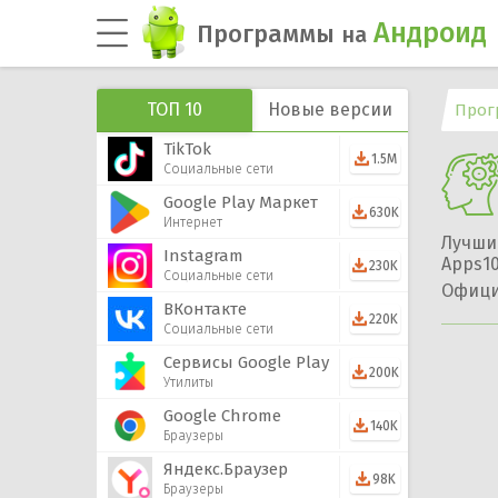
Андроид
Программы
на
ТОП 10
Новые версии
Прог
TikTok
1.5M
Социальные сети
Google Play Маркет
630K
Интернет
Лучши
Instagram
Apps10
230K
Социальные сети
Офици
ВКонтакте
220K
Социальные сети
Сервисы Google Play
200K
Утилиты
Google Chrome
140K
Браузеры
Яндекс.Браузер
98K
Браузеры