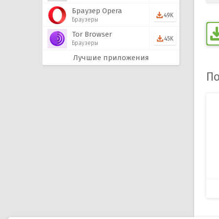
Браузер Opera
49K
Браузеры
Tor Browser
45K
Браузеры
Лучшие приложения
По