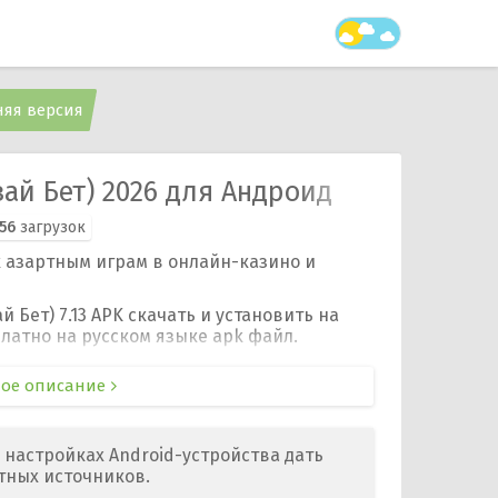
яя версия
зай Бет) 2026 для Андроид
56
загрузок
 азартным играм в онлайн-казино и
й Бет) 7.13 APK скачать и установить на
латно на русском языке apk файл.
ое описание
 настройках Android-устройства дать
тных источников.