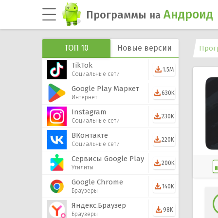
Андроид
Программы
на
ТОП 10
Новые версии
Прог
TikTok
1.5M
Социальные сети
Google Play Маркет
630K
Интернет
Instagram
230K
Социальные сети
ВКонтакте
220K
Социальные сети
Сервисы Google Play
200K
Утилиты
Google Chrome
140K
Браузеры
Яндекс.Браузер
98K
Браузеры