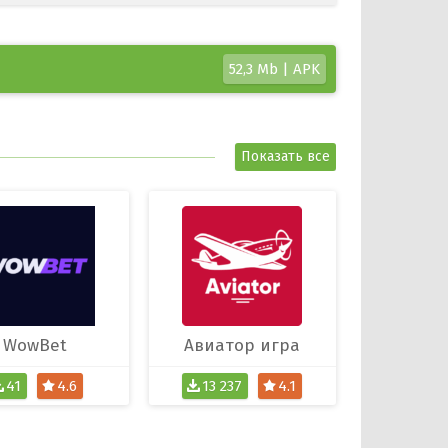
52,3 Mb | APK
Показать все
WowBet
Авиатор игра
41
4.6
13 237
4.1