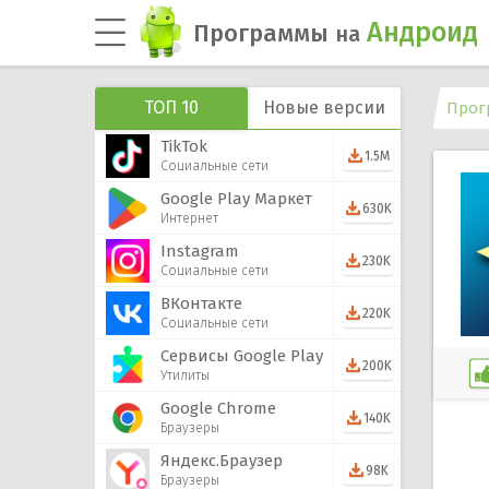
Андроид
Программы
на
ТОП 10
Новые версии
Прог
TikTok
1.5M
Социальные сети
Google Play Маркет
630K
Интернет
Instagram
230K
Социальные сети
ВКонтакте
220K
Социальные сети
Сервисы Google Play
200K
Утилиты
Google Chrome
140K
Браузеры
Яндекс.Браузер
98K
Браузеры