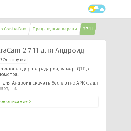
р ContraCam
Предыдущие версии
2.7.11
raCam 2.7.11 для Андроид
 374
загрузки
ения на дороге радаров, камер, ДТП, с
дометра.
m для Андроид скачать бесплатно APK файл
шет, ТВ.
ое описание