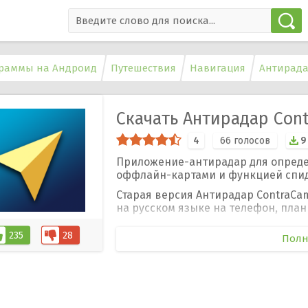
раммы на Андроид
Путешествия
Навигация
Антирада
Скачать Антирадар Cont
4
66
голосов
9
Приложение-антирадар для определ
оффлайн-картами и функцией спи
Старая версия Антирадар ContraCa
на русском языке на телефон, план
235
28
Полн