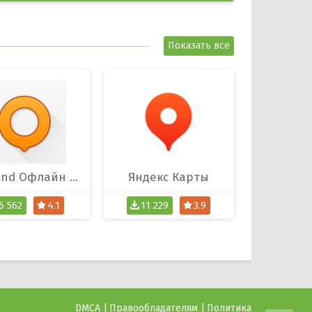
Показать все
OsmAnd Офлайн Карты
Яндекс Карты
6 562
4.1
11 229
3.9
DMCA
Правообладателям
Политика