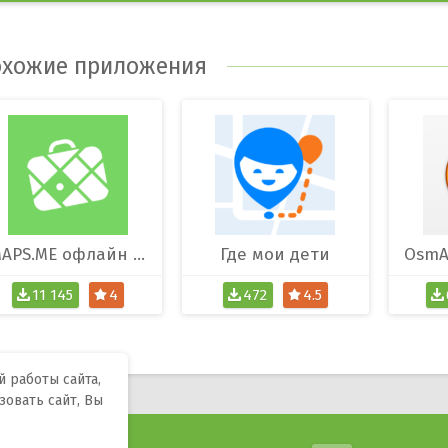
хожие приложения
MAPS.ME офлайн карты
Где мои дети
11 145
4
472
4.5
 работы сайта,
зовать сайт, Вы