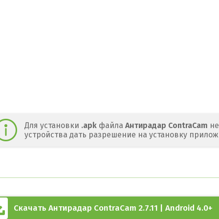
Для установки
.apk
файла
Антирадар ContraCam
не
устройства дать разрешение на установку прилож
Скачать Антирадар ContraCam 2.7.11 | Android 4.0+